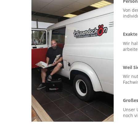
Persönl
Von de
individ
Exakte
Wir hal
arbeite
Weil Si
Wir nu
Fachwi
Großes
Unser 
noch v