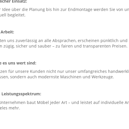
icher Einsatz:
r Idee über die Planung bis hin zur Endmontage werden Sie von un
uell begleitet.
 Arbeit:
ten uns zuverlässig an alle Absprachen, erscheinen pünktlich und
n zügig, sicher und sauber – zu fairen und transparenten Preisen.
e es uns wert sind:
tzen für unsere Kunden nicht nur unser umfangreiches handwerkl
ssen, sondern auch modernste Maschinen und Werkzeuge.
 Leistungsspektrum:
Unternehmen baut Möbel jeder Art – und leistet auf individuelle A
ieles mehr.