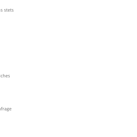
s stets
iches
nfrage