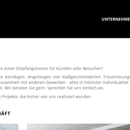
UNTERNEHM
 Sie einen Empfangstresen für Kunden oder Besucher?
 Sie benötigen. Angefangen von maßgeschneiderten Tresenlösun
usammen mit anderen Gewerken - alles in höchster Individualität 
n. Wir beraten Sie gern. Sprechen Sie uns einfach an.
 Projekte, die bisher von uns realisiert wurden.
HÄFT