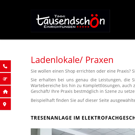
Ladenlokale/ Praxen
Sie wollen einen Shop errichten oder eine Praxis?
Sie erhalten bei uns genau die Leistungen, die
Wartebereiche bis hin zu Komplettlösungen, auch z
Geschäft/ Ihre Praxis bestmöglich in Szene zu setze
Beispielhaft finden Sie auf dieser Seite ausgewählte
TRESENANLAGE IM ELEKTROFACHGESC