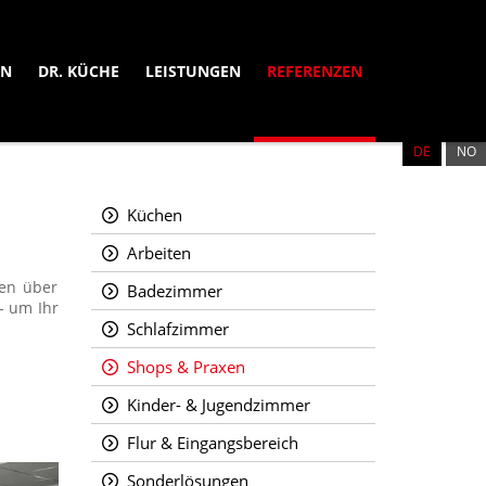
EN
DR. KÜCHE
LEISTUNGEN
REFERENZEN
DE
NB
Küchen
Arbeiten
gen über
Badezimmer
- um Ihr
Schlafzimmer
Shops & Praxen
Kinder- & Jugendzimmer
Flur & Eingangsbereich
Sonderlösungen