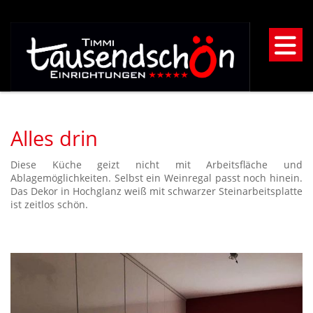
Alles drin
Diese Küche geizt nicht mit Arbeitsfläche und
Ablagemöglichkeiten. Selbst ein Weinregal passt noch hinein.
Das Dekor in Hochglanz weiß mit schwarzer Steinarbeitsplatte
ist zeitlos schön.