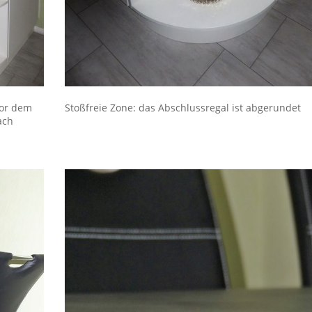
vor dem
Stoßfreie Zone: das Abschlussregal ist abgerundet
ach