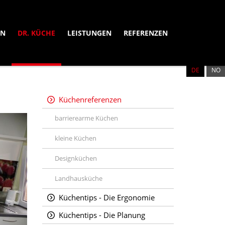
EN
DR. KÜCHE
LEISTUNGEN
REFERENZEN
DE
NB
Küchenreferenzen
barrierearme Küchen
kleine Küchen
Designküchen
Landhausküche
Küchentips - Die Ergonomie
Küchentips - Die Planung