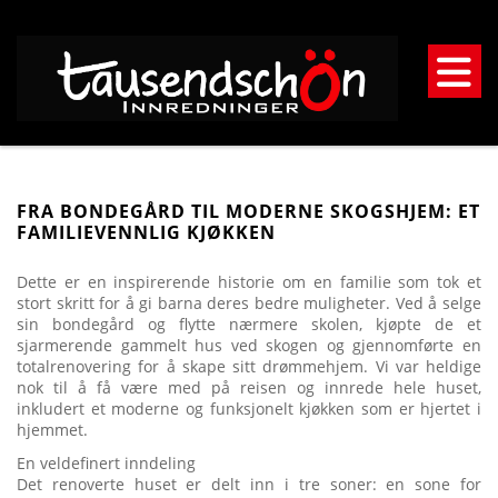
FRA BONDEGÅRD TIL MODERNE SKOGSHJEM: ET
FAMILIEVENNLIG KJØKKEN
Dette er en inspirerende historie om en familie som tok et
stort skritt for å gi barna deres bedre muligheter. Ved å selge
sin bondegård og flytte nærmere skolen, kjøpte de et
sjarmerende gammelt hus ved skogen og gjennomførte en
totalrenovering for å skape sitt drømmehjem. Vi var heldige
nok til å få være med på reisen og innrede hele huset,
inkludert et moderne og funksjonelt kjøkken som er hjertet i
hjemmet.
En veldefinert inndeling
Det renoverte huset er delt inn i tre soner: en sone for