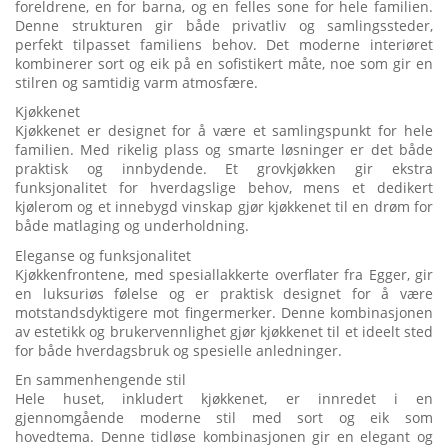
foreldrene, en for barna, og en felles sone for hele familien.
Denne strukturen gir både privatliv og samlingssteder,
perfekt tilpasset familiens behov. Det moderne interiøret
kombinerer sort og eik på en sofistikert måte, noe som gir en
stilren og samtidig varm atmosfære.
Kjøkkenet
Kjøkkenet er designet for å være et samlingspunkt for hele
familien. Med rikelig plass og smarte løsninger er det både
praktisk og innbydende. Et grovkjøkken gir ekstra
funksjonalitet for hverdagslige behov, mens et dedikert
kjølerom og et innebygd vinskap gjør kjøkkenet til en drøm for
både matlaging og underholdning.
Eleganse og funksjonalitet
Kjøkkenfrontene, med spesiallakkerte overflater fra Egger, gir
en luksuriøs følelse og er praktisk designet for å være
motstandsdyktigere mot fingermerker. Denne kombinasjonen
av estetikk og brukervennlighet gjør kjøkkenet til et ideelt sted
for både hverdagsbruk og spesielle anledninger.
En sammenhengende stil
Hele huset, inkludert kjøkkenet, er innredet i en
gjennomgående moderne stil med sort og eik som
hovedtema. Denne tidløse kombinasjonen gir en elegant og