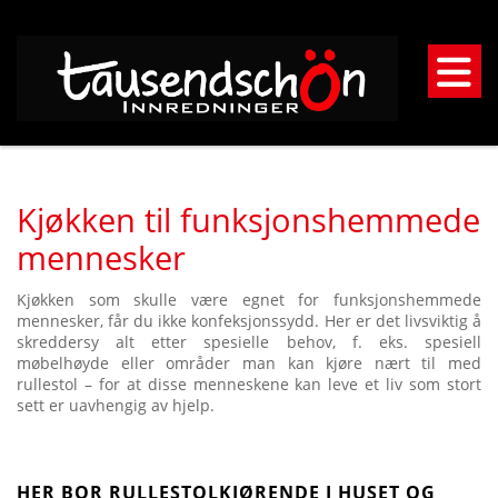
Kjøkken til funksjonshemmede
mennesker
Kjøkken som skulle være egnet for funksjonshemmede
mennesker, får du ikke konfeksjonssydd. Her er det livsviktig å
skreddersy alt etter spesielle behov, f. eks. spesiell
møbelhøyde eller områder man kan kjøre nært til med
rullestol – for at disse menneskene kan leve et liv som stort
sett er uavhengig av hjelp.
HER BOR RULLESTOLKJØRENDE I HUSET OG