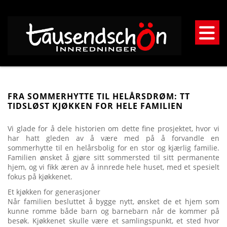
FRA SOMMERHYTTE TIL HELÅRSDRØM: TT
TIDSLØST KJØKKEN FOR HELE FAMILIEN
Vi glade for å dele historien om dette fine prosjektet, hvor vi
har hatt gleden av å være med på å forvandle en
sommerhytte til en helårsbolig for en stor og kjærlig familie.
Familien ønsket å gjøre sitt sommersted til sitt permanente
hjem, og vi fikk æren av å innrede hele huset, med et spesielt
fokus på kjøkkenet.
Et kjøkken for generasjoner
Når familien besluttet å bygge nytt, ønsket de et hjem som
kunne romme både barn og barnebarn når de kommer på
besøk. Kjøkkenet skulle være et samlingspunkt, et sted hvor