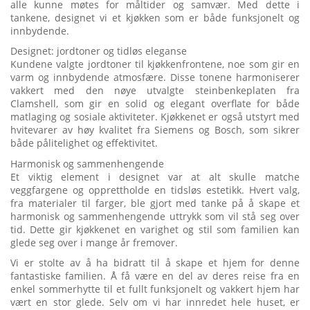
alle kunne møtes for måltider og samvær. Med dette i
tankene, designet vi et kjøkken som er både funksjonelt og
innbydende.
Designet: jordtoner og tidløs eleganse
Kundene valgte jordtoner til kjøkkenfrontene, noe som gir en
varm og innbydende atmosfære. Disse tonene harmoniserer
vakkert med den nøye utvalgte steinbenkeplaten fra
Clamshell, som gir en solid og elegant overflate for både
matlaging og sosiale aktiviteter. Kjøkkenet er også utstyrt med
hvitevarer av høy kvalitet fra Siemens og Bosch, som sikrer
både pålitelighet og effektivitet.
Harmonisk og sammenhengende
Et viktig element i designet var at alt skulle matche
veggfargene og opprettholde en tidsløs estetikk. Hvert valg,
fra materialer til farger, ble gjort med tanke på å skape et
harmonisk og sammenhengende uttrykk som vil stå seg over
tid. Dette gir kjøkkenet en varighet og stil som familien kan
glede seg over i mange år fremover.
Vi er stolte av å ha bidratt til å skape et hjem for denne
fantastiske familien. Å få være en del av deres reise fra en
enkel sommerhytte til et fullt funksjonelt og vakkert hjem har
vært en stor glede. Selv om vi har innredet hele huset, er